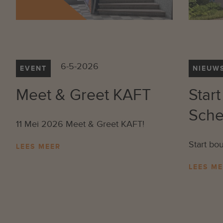
6-5-2026
EVENT
NIEUW
Meet & Greet KAFT
Star
Sche
11 Mei 2026 Meet & Greet KAFT!
Start bo
LEES MEER
LEES M